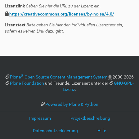
Lizenzlink
Geben Sie hier die URL zu der Lizenz ein.
https://creativecommons.org/licenses/by-nc-sa/4.0/
Lizenztext
Bitte geben Sie hier den individuellen Lizenztext ein,
sofern es keinen Link dazu gibt.
®
Plone
Open Source Content Management System
©
2000-2026
Plone Foundation
und Freunde. Lizensiert unter der
GNU-GPL-
Lizenz
.
Powered by Plone & Python
Impressum
Projektbeschreibung
Datenschutzerklaerung
Hilfe